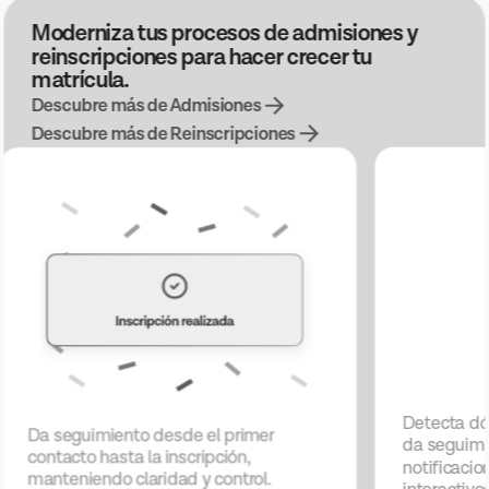
Moderniza tus procesos de admisiones y
reinscripciones para hacer crecer tu
matrícula.
Descubre más de Admisiones
Descubre más de Reinscripciones
Detecta dó
Da seguimiento desde el primer
da seguimie
contacto hasta la inscripción,
notificaci
manteniendo claridad y control.