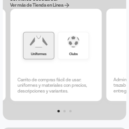
Ver más de Tienda en Línea
Carrito de compras fácil de usar:
Adminis
uniformes y materiales con precios,
trazabi
descripciones y variantes.
entrega