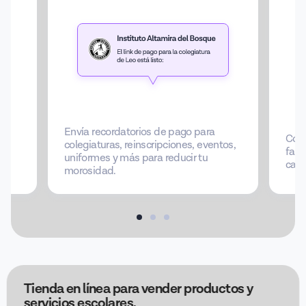
Envía recordatorios de pago para
os,
Cons
colegiaturas, reinscripciones, eventos,
fact
uniformes y más para reducir tu
cada
morosidad.
Tienda en línea para vender productos y
servicios escolares.