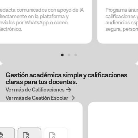
edacta comunicados con apoyo de IA
Programa anun
irectamente en la plataforma y
calificaciones 
nvíalos por WhatsApp o correo
audiencias es
lectrónico.
segura, person
Gestión académica simple y calificaciones
claras para tus docentes.
Ver más de Calificaciones
Ver más de Gestión Escolar