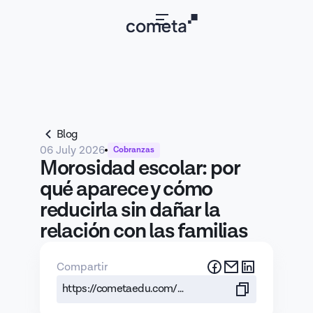
Blog
06 July 2026
Cobranzas
Morosidad escolar: por
qué aparece y cómo
reducirla sin dañar la
relación con las familias
Compartir
https://cometaedu.com/blog/morosidad-escolar-por-que-aparece-y-como-reducirla-sin-danar-la-relacion-con-las-familias