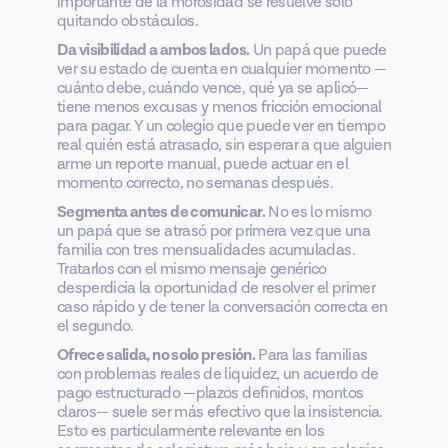
importante de la morosidad se resuelve solo
quitando obstáculos.
Da visibilidad a ambos lados.
Un papá que puede
ver su estado de cuenta en cualquier momento —
cuánto debe, cuándo vence, qué ya se aplicó—
tiene menos excusas y menos fricción emocional
para pagar. Y un colegio que puede ver en tiempo
real quién está atrasado, sin esperar a que alguien
arme un reporte manual, puede actuar en el
momento correcto, no semanas después.
Segmenta antes de comunicar.
No es lo mismo
un papá que se atrasó por primera vez que una
familia con tres mensualidades acumuladas.
Tratarlos con el mismo mensaje genérico
desperdicia la oportunidad de resolver el primer
caso rápido y de tener la conversación correcta en
el segundo.
Ofrece salida, no solo presión.
Para las familias
con problemas reales de liquidez, un acuerdo de
pago estructurado —plazos definidos, montos
claros— suele ser más efectivo que la insistencia.
Esto es particularmente relevante en los